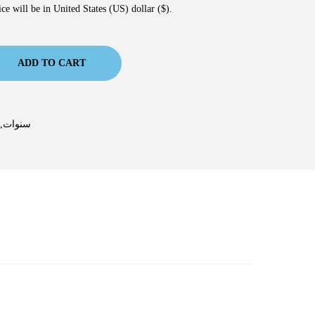
ce will be in United States (US) dollar ($).
ADD TO CART
3-6 سنوات
,