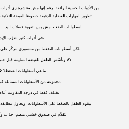
تطوير المهارات العضلية الدقيقة خصوصًا القبضة الثلاثية – اللي هي أساس الكتابة لاحقًا.
اسطوانات الضغط مش بس لتقوية عضلات اليد… ده 
في أدوات كتير بتدرّب الإيد،
لكن أسطوانات الضغط من منتسوري بتركّز على الدقة والتمييز العضلي،
وتأسّس الطفل للقبضة السليمة قبل حتى ما يمسك القلم ✍️
🧩 ما هي أسطوانات الضغط؟
▪️ مجموعة من الأسطوانات المتماثلة 
▪️ تختلف فقط في درجة المقاومة أثنا
▪️ بيقوم الطفل بالضغط على الأسطوانات، ويحاول مطابقة ا
▪️ بتُقدَّم في صندوق خشبي منظم، جذاب و