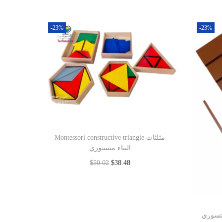
-23%
-23%
Montessori constructive triangle مثلثات
البناء منتسوري
$
50.02
$
38.48
Add to cart
نتسوري