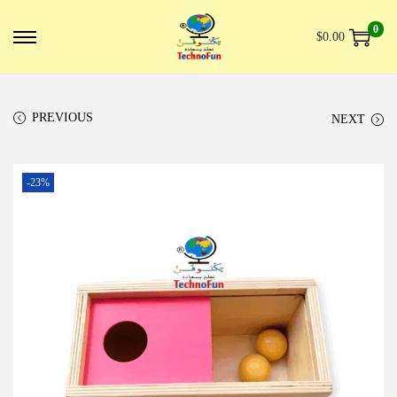
0
$
0.00
PREVIOUS
NEXT
-23%