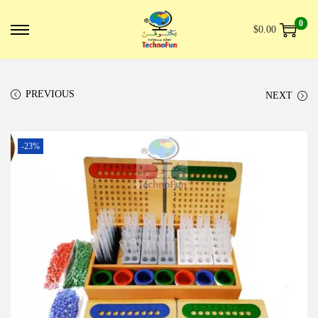
0
$
0.00
PREVIOUS
NEXT
-23%