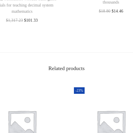
thousands
ials for teaching decimal system
$
18.80
$
14.46
mathematics
Add to cart
$
1,317.23
$
101.33
Add to cart
Related products
-23%