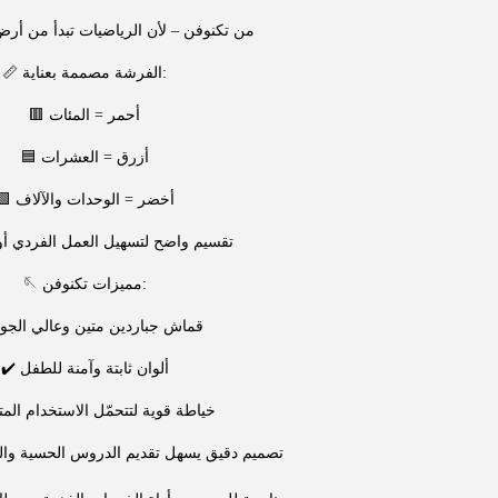
من تكنوفن – لأن الرياضيات تبدأ من أرض 
📏 الفرشة مصممة بعناية:
🟥 أحمر = المئات
🟦 أزرق = العشرات
🟩 أخضر = الوحدات والآلاف
تقسيم واضح لتسهيل العمل الفردي أو
🪡 مميزات تكنوفن:
 قماش جباردين متين وعالي الجودة
✔️ ألوان ثابتة وآمنة للطفل
خياطة قوية لتتحمّل الاستخدام المتكر
تصميم دقيق يسهل تقديم الدروس الحسية والحس