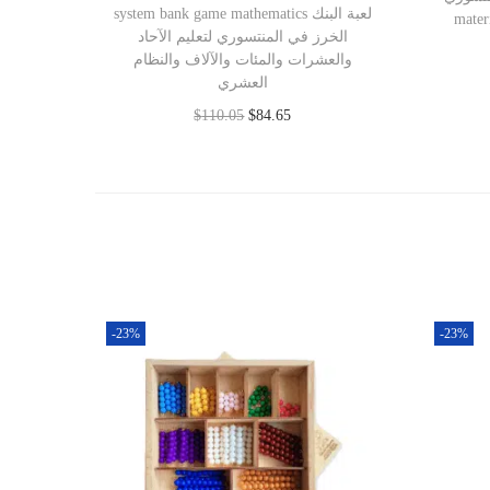
system bank game mathematics لعبة البنك
mater
الخرز في المنتسوري لتعليم الآحاد
والعشرات والمئات والآلاف والنظام
العشري
$
110.05
$
84.65
Add to cart
-23%
-23%