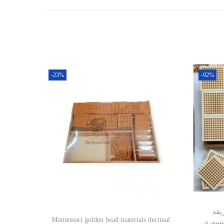
-23%
-92%
يقة
Montessori golden bead materials decimal
منتسوري Montessori wooden b