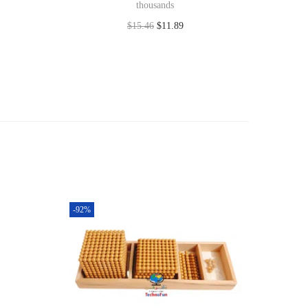
thousands
$
15.46
$
11.89
Add to cart
-92%