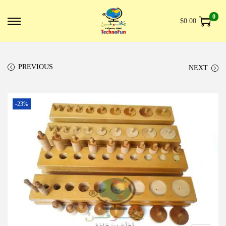
0
$
0.00
PREVIOUS
NEXT
-23%