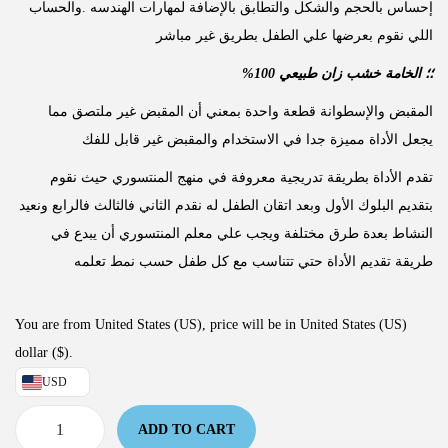
إحساس بالحجم والشكل والتطابق بالإضافة لمهارات الهندسه .والحساب
اللي نقوم بعرضها علي الطفل بطريق غير مباشر
%؛؛ الخامة خشب زان طبيعي 100
المقبض والإسطوانة قطعة واحدة بمعني أن المقبض غير ملتصق مما
يجعل الأداة مميزة جدا في الاستخدام والمقبض غير قابل للفك
تقدم الأداة بطريقة تدريجية معروفة في منهج المنتسوري حيث نقوم
بتقديم البلوك الأول وبعد اتقان الطفل له نقدم الثاني فالثالث فالرابع ونعيد
النشاط بعدة طرق مختلفة ويجب علي معلم المنتسوري أن يبدع في
طريقة تقديم الأداة حتي تتناسب مع كل طفل حسب نمط تعلمه
You are from United States (US), price will be in United States (US)
dollar ($).
USD
ADD TO CART