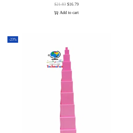
$
21.83
$
16.79
Add to cart
-23%