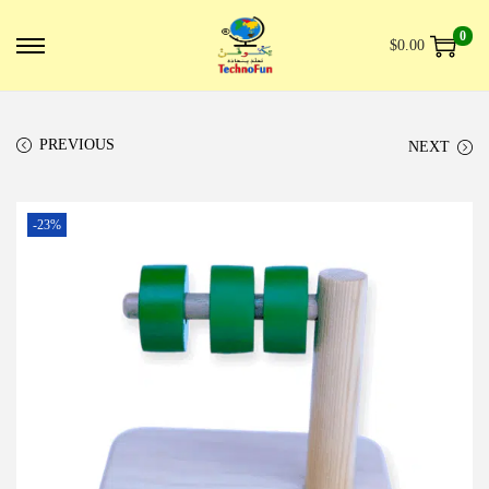
0
$
0.00
PREVIOUS
NEXT
-23%