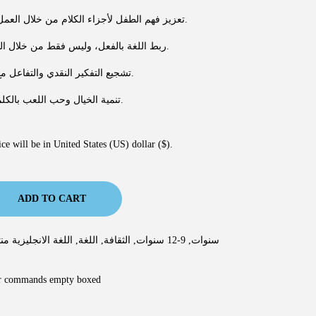
تعزيز فهم الطفل لأجزاء الكلام من خلال العمل الحركي والتجريبي.
ربط اللغة بالفعل، وليس فقط من خلال التكرار أو الحفظ.
تشجيع التفكير النقدي والتفاعل مع اللغة.
تنمية الخيال وحب اللعب بالكلمات.
ce will be in United States (US) dollar ($).
ADD TO CART
اللغة الانجليزية م
,
اللغة
,
الثقافة
,
9-12 سنوات
,
6-9 سنوات
r commands empty boxed