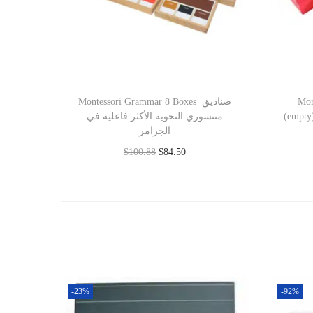
Montessori Grammar 8 Boxes صناديق
Mon
(empty)  التعبئة النحوية منتسورى
منتسوري النحوية الأكثر فاعلية في
الجرامر
$
100.88
$
84.50
Add to cart
-23%
-92%