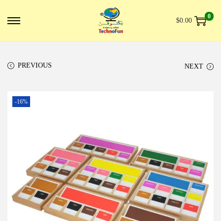
0
$
0.00
PREVIOUS
NEXT
-16%