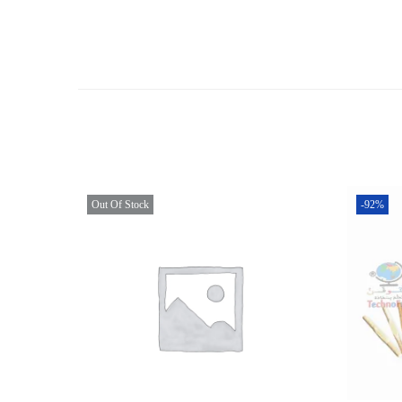
Out Of Stock
-92%