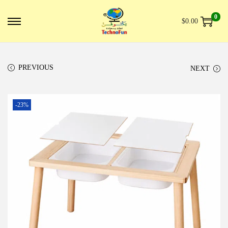
0
$
0.00
PREVIOUS
NEXT
-23%