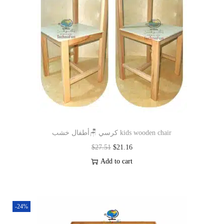
كرسي 🪑أطفال خشب kids wooden chair
$
27.51
$
21.16
Add to cart
-24%