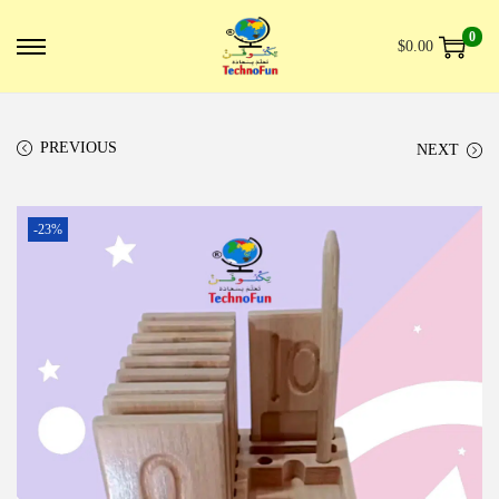
0
$
0.00
PREVIOUS
NEXT
-23%