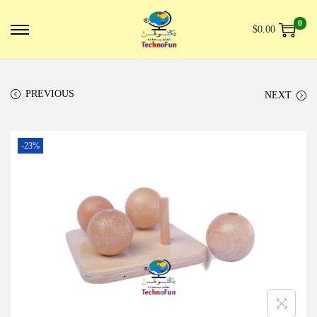
0
$
0.00
PREVIOUS
NEXT
-23%