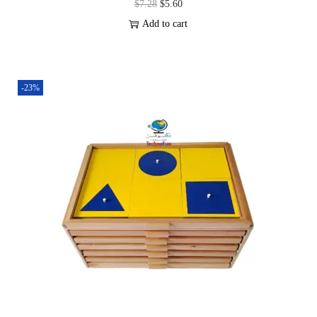
$
7.28
$
5.60
Add to cart
-23%