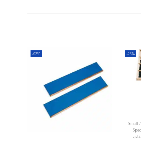
Add to cart
-92%
-23%
Small 
Specifi
فات