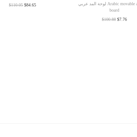
لوحة المد عربي Arabic movable alphabet
$
110.05
$
84.65
board
Add to cart
$
100.88
$
7.76
Add to cart