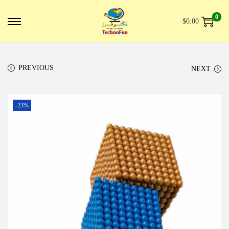
0
$
0.00
PREVIOUS
NEXT
-23%