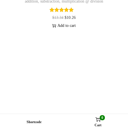
addition, substraction, multiplication @ division
$
13.34
$
10.26
Add to cart
0
Shortcode
Cart