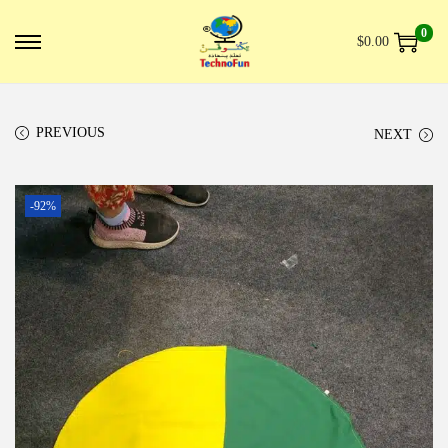
0
$
0.00
PREVIOUS
NEXT
-92%