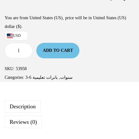
You are from United States (US), price will be in United States (US)
dollar ($).
USD
ADD TO CART
SKU:
53958
Categories:
بانرات تعليمية
,
3-6 سنوات
Description
Reviews (0)