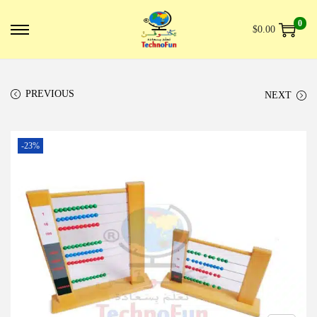
0
$
0.00
PREVIOUS
NEXT
-23%