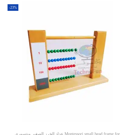
-23%
عداد الخرز الصغير منتسوري Montessori small bead frame for