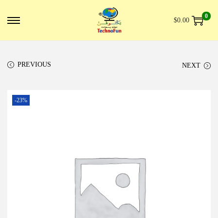
0
$
0.00
PREVIOUS
NEXT
-23%