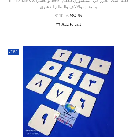
mathematics لعبة البنك الخرز في المنتسوري لتعليم الآحاد والعشرات
والمئات والآلاف والنظام العشري
$
110.05
$
84.65
Add to cart
-23%