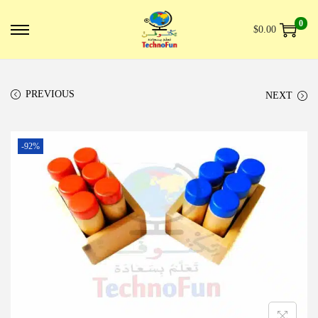
0
$
0.00
PREVIOUS
NEXT
-92%