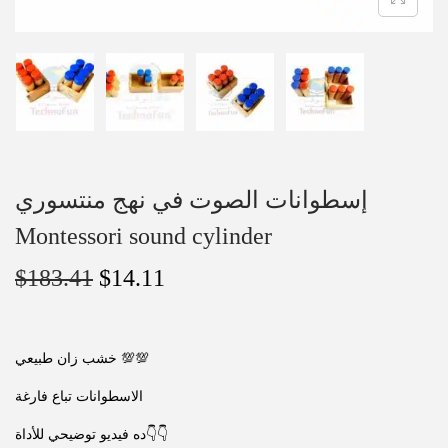
إسطوانات الصوت في نهج منتسوري
Montessori sound cylinder
$
183.41
$
14.11
خشب زان طبيعي
💯
💯
الاسطوانات تباع فارغة
ده فيديو توضيحي للأداة
👇
👇