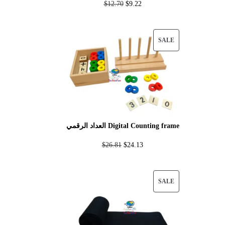
$
12.70
$
9.22
SALE
العداد الرقمي Digital Counting frame
$
26.81
$
24.13
SALE