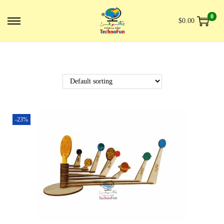
0
$
0.00
-23%