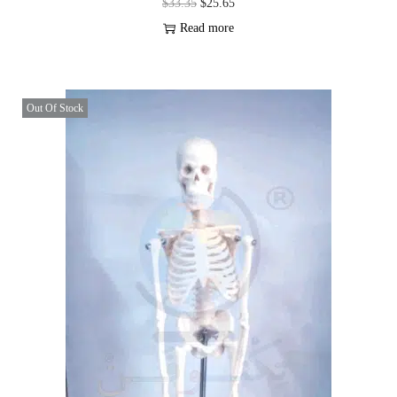
$
33.35
$
25.65
Read more
Out Of Stock