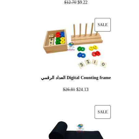
$
12.70
$
9.22
SALE
العداد الرقمي Digital Counting frame
$
26.81
$
24.13
SALE