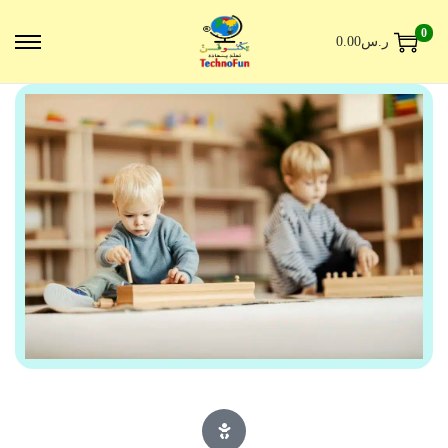
0
ر.س
0.00